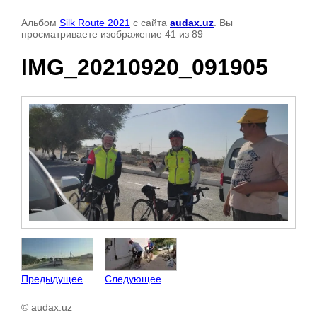
Альбом
Silk Route 2021
с сайта
audax.uz
. Вы
просматриваете изображение 41 из 89
IMG_20210920_091905
Предыдущее
Следующее
© audax.uz