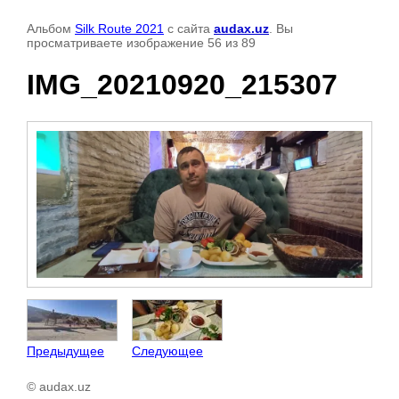
Альбом
Silk Route 2021
с сайта
audax.uz
. Вы
просматриваете изображение 56 из 89
IMG_20210920_215307
Предыдущее
Следующее
© audax.uz