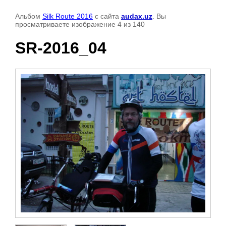
Альбом
Silk Route 2016
с сайта
audax.uz
. Вы
просматриваете изображение 4 из 140
SR-2016_04