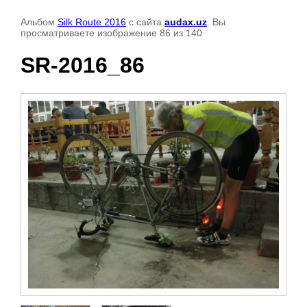
Альбом
Silk Route 2016
с сайта
audax.uz
. Вы
просматриваете изображение 86 из 140
SR-2016_86