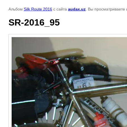
Альбом
Silk Route 2016
с сайта
audax.uz
. Вы просматриваете 
SR-2016_95