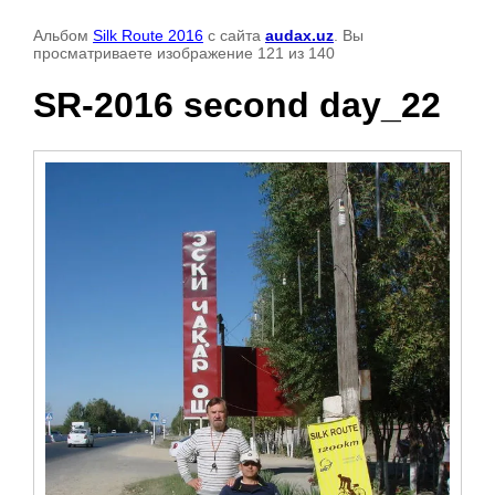
Альбом
Silk Route 2016
с сайта
audax.uz
. Вы
просматриваете изображение 121 из 140
SR-2016 second day_22