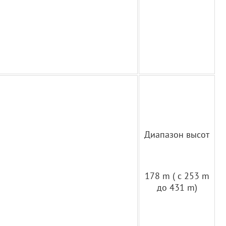
Диапазон высот
178 m ( с 253 m
до 431 m)