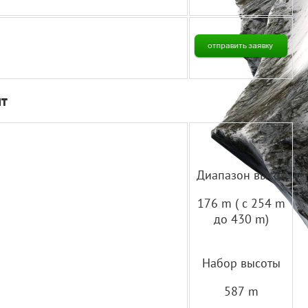
т
Диапазон высот
176 m ( с 254 m
до 430 m)
Набор высоты
587 m