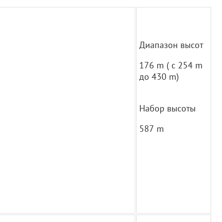
Диапазон высот
176 m ( с 254 m
до 430 m)
Набор высоты
587 m