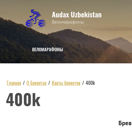
Audax Uzbekistan
Веломарафоны
ВЕЛОМАРАФОНЫ
Главная
/
О Бреветах
/
Карты бреветов
/
400k
400k
Брев