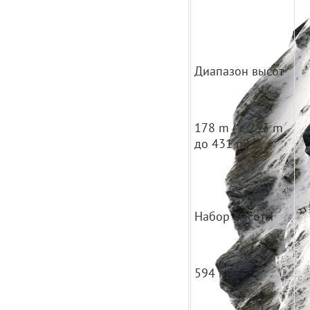
Диапазон высот
178 m ( с 253 m
до 431 m)
Набор высоты
594 m