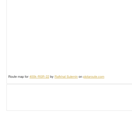
Route map for
400k-RSR-22
by
Rafkhat Sulemin
on
plotaroute.com