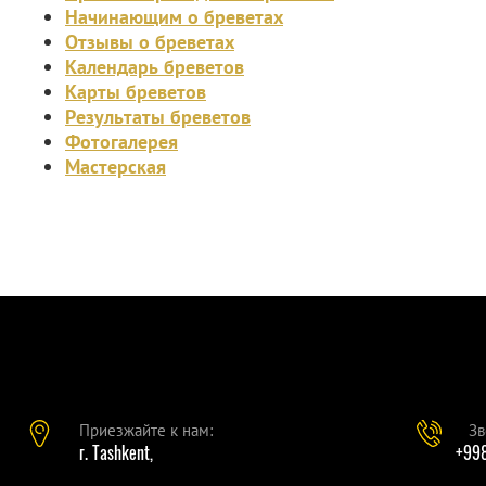
Начинающим о бреветах
Отзывы о бреветах
Календарь бреветов
Карты бреветов
Результаты бреветов
Фотогалерея
Мастерская
Приезжайте к нам:
Зв
г. Tashkent,
+998