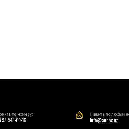
оните по номеру:
Пишите по любым в
 93 543-00-16
info@audax.uz