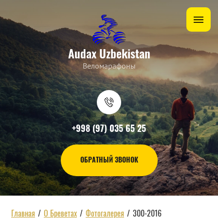
Audax Uzbekistan
Веломарафоны
+998 (97) 035 65 25
ОБРАТНЫЙ ЗВОНОК
Главная
/
О Бреветах
/
Фотогалерея
/
300-2016